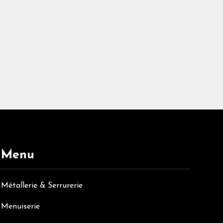
ieur avec l’installation de pergola. Il vous apporte
 de l’étude personnalisée de votre projet à la pose de
ofessionnel, il sélectionne pour vous les produits les
éritable expert, pour la création d’un espace
abri de terrasse à partir de menuiseries de haute
Menu
Métallerie & Serrurerie
Menuiserie