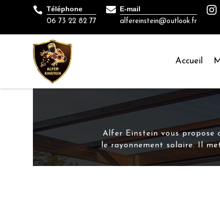


Téléphone
E-mail

06 73 22 82 77
alfereinstein@outlook.fr
Accueil
M
Alfer Einstein vous propose 
le rayonnement solaire. Il me
ALFER EINSTEIN À LAVIT