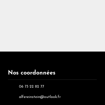
l’aménagement de votre extér
ses meilleurs services allant
vos menuiseries. Véritable pr
plus performants. C’est un v
extérieur unique et pour un 
qualité.
Nos coordonnées
06 73 22 82 77
alfereinstein@outlook.fr