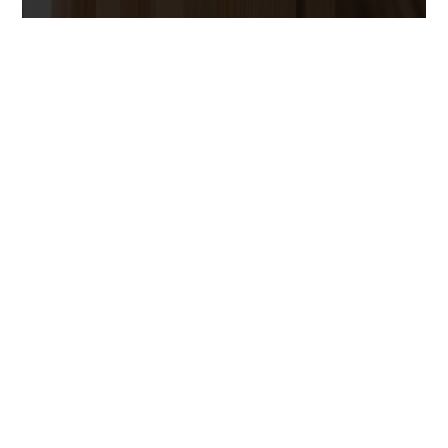
ALFER EINSTEIN À CASTELSARRASIN
Aluminium & PVC :
Menuiserie PVC
Castelsarrasin
Alfer Einstein est le spécialiste de la pose de
menuiseries en aluminium et PVC à Lavit. Il vous
propose des solutions correspondant parfaitement à
vos besoins et à votre budget ainsi qu’un travail de
qualité pour un résultat durable. Très résistant, le PVC
ou l’aluminium améliorent la performance thermique
et acoustique de votre logement et permet ainsi de
réaliser des économies d’énergie. Outre la facilité
d’entretien, l’aluminium et le PVC offrent une
multitude de coloris et de dimensions différentes, des