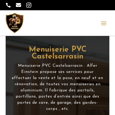



Menuiserie PVC
Castelsarrasin
Menuiserie PVC Castelsarrasin : Alfer
Einstein propose ses services pour
effectuer la vente et la pose, en neuf et en
rénovation, de toutes vos menuiseries en
aluminium. Il fabrique des portails,
portillons, portes d’entrée ainsi que des
portes de cave, de garage, des gardes-
corps , etc.