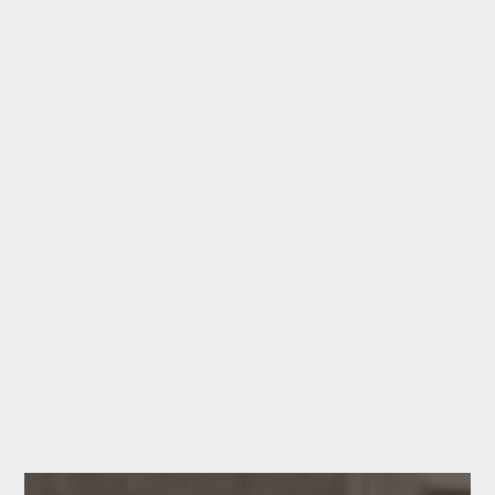
ALFER EINSTEIN À LAVIT
Garde-corps sur Lavit
Alfer Einstein fabrique différents styles d’escaliers. Il
réalise également des garde-corps intérieurs et
extérieurs. Nos conseils et notre expertise sont à votre
disposition pour la réalisation de vos idées et projets.
Nos priorités sont la précision, la rigueur et le travail
soigné. Il réalise vos projets avec goût et en fonction
de vos désirs. Il vous garantit des prestations de
qualité pour un résultat sophistiqué et en harmonie
avec votre habitat.