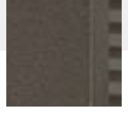
Rideaux métalliques
Un rideau métallique est un dispositif fiable
pour dissuader toute tentative d’effraction.
Pour des rideaux métalliques, sur mesure et
de qualité, faites appel à Alfer Einstein. Il
est le spécialiste de la fabrication et de
l’installation de produits complets sur
mesure. Pour vous donner entière
satisfaction, il vous propose différents
modèles de rideaux métalliques. Il s’efforce
d’offrir un excellent rapport qualité-prix.