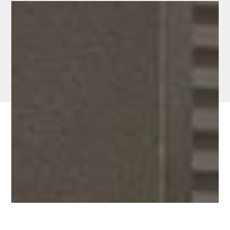
Rideaux métalliques
Un rideau métallique est un dispositif fiable
pour dissuader toute tentative d’effraction.
Pour des rideaux métalliques, sur mesure et
de qualité, faites appel à Alfer Einstein. Il
est le spécialiste de la fabrication et de
l’installation de produits complets sur
mesure. Pour vous donner entière
satisfaction, il vous propose différents
modèles de rideaux métalliques. Il s’efforce
d’offrir un excellent rapport qualité-prix.