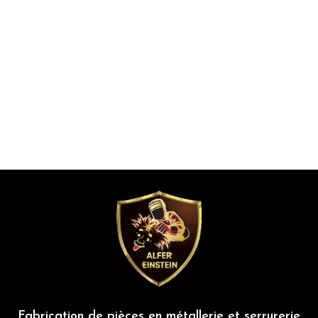
gammes de braseros fabriquées : brasero carré,
brasero rond, brasero de table ou encore brasero
meuble, il y en a pour tous les goûts. Ces gammes de
braseros conviennent aussi bien aux professionnels
qu’aux particuliers.
Fabrication de pièces en métallerie et serrurerie